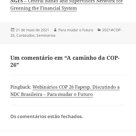
NGFS
– Central Banks and Supervisors Network for
Greening the Financial System
Publicado
Autor
Categorias
21 de maio de 2021
Para mudar o Futuro
2021#COP-
em
26
,
Conteúdos
,
Seminários
Um comentário em “A caminho da COP-
26”
Pingback:
Webinários COP 26 Fapesp. Discutindo a
NDC Brasileira – Para mudar o Futuro
Os comentários estão fechados.
Navegação