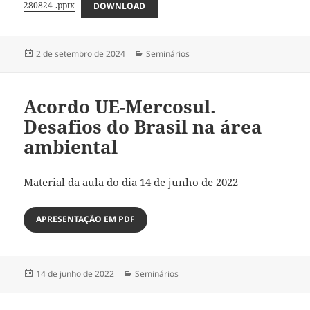
280824-.pptx
DOWNLOAD
Publicado
Categorias
2 de setembro de 2024
Seminários
em
Acordo UE-Mercosul.
Desafios do Brasil na área
ambiental
Material da aula do dia 14 de junho de 2022
APRESENTAÇÃO EM PDF
Publicado
Categorias
14 de junho de 2022
Seminários
em