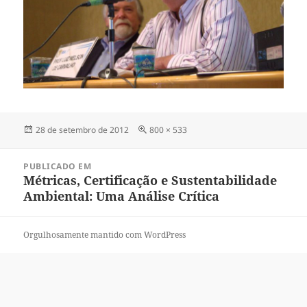
Publicado
Tamanho
28 de setembro de 2012
800 × 533
em
completo
Navegação
PUBLICADO EM
de
Métricas, Certificação e Sustentabilidade
Post
Ambiental: Uma Análise Crítica
Orgulhosamente mantido com WordPress